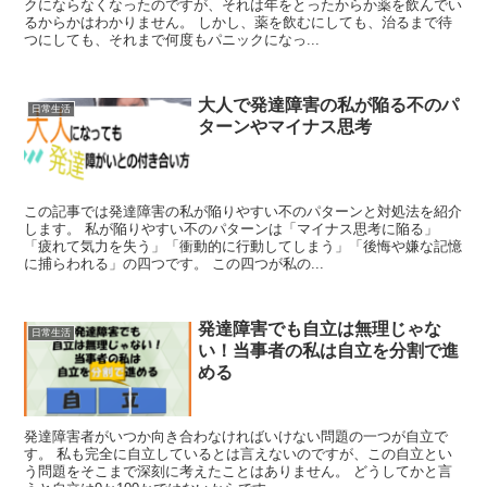
クにならなくなったのですが、それは年をとったからか薬を飲んでい
るからかはわかりません。 しかし、薬を飲むにしても、治るまで待
つにしても、それまで何度もパニックになっ...
大人で発達障害の私が陥る不のパ
日常生活
ターンやマイナス思考
この記事では発達障害の私が陥りやすい不のパターンと対処法を紹介
します。 私が陥りやすい不のパターンは「マイナス思考に陥る」
「疲れて気力を失う」「衝動的に行動してしまう」「後悔や嫌な記憶
に捕らわれる」の四つです。 この四つが私の...
発達障害でも自立は無理じゃな
日常生活
い！当事者の私は自立を分割で進
める
発達障害者がいつか向き合わなければいけない問題の一つが自立で
す。 私も完全に自立しているとは言えないのですが、この自立とい
う問題をそこまで深刻に考えたことはありません。 どうしてかと言