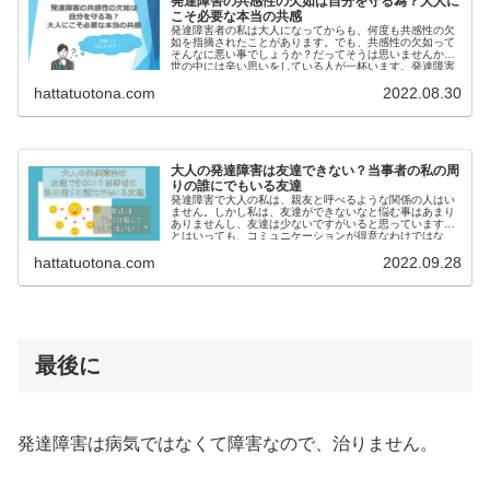
発達障害の共感性の欠如は自分を守る為？大人に
こそ必要な本当の共感
発達障害者の私は大人になってからも、何度も共感性の欠
如を指摘されたことがあります。でも、共感性の欠如って
そんなに悪い事でしょうか？だってそうは思いませんか？
世の中には辛い思いをしている人が一杯います。発達障害
者の様...
hattatuotona.com
2022.08.30
大人の発達障害は友達できない？当事者の私の周
りの誰にでもいる友達
発達障害で大人の私は、親友と呼べるような関係の人はい
ません。しかし私は、友達ができないなと悩む事はあまり
ありませんし、友達は少ないですがいると思っています。
とはいっても、コミュニケーションが得意なわけではな
く、どちらかと言...
hattatuotona.com
2022.09.28
最後に
発達障害は病気ではなくて障害なので、治りません。