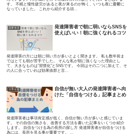
す。 不眠と慢性疲労があると夜が来るのが怖く、いつも夜に憂鬱に
なっていました。 これから紹介する頭...
発達障害者で朝に弱いならSNSを
日常生活
使えばいい！朝に強くなれるコツ
発達障害の方には朝に弱い方が多いとよく聞きます。 私も数年前ま
ではとても朝が苦手でした。 そんな私が朝に強くなった理由とし
て、大きなものは”習慣化”とSNSです。 今回はその二つに加えて、そ
の人に合っていれば効果抜群と言...
自信が無い大人の発達障害者へ向
日常生活
けた「自信をつける」記事まとめ
発達障害者は事項肯定感が低く、自信が無い方が多いと感じていま
す。 その自信の無さを、改善する方法を書いた記事をいくつか紹介
します。 自信をつける為の長所の探し方 発達障害者が自信をつける
為には、長所を見る事が重要です。 ...